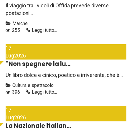
Il viaggio tra i vicoli di Offida prevede diverse
postazioni...
Marche
255
Leggi tutto...
17
Lug
2026
''Non spegnere la lu...
Un libro dolce e cinico, poetico e irriverente, che è...
Cultura e spettacolo
396
Leggi tutto...
17
Lug
2026
La Nazionale italian...