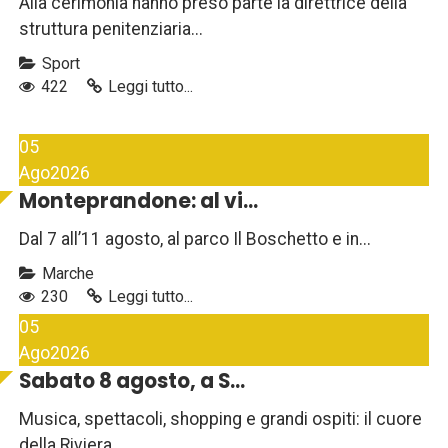
Alla cerimonia hanno preso parte la direttrice della
struttura penitenziaria...
Sport
422
Leggi tutto...
05
Ago
2026
Monteprandone: al vi...
Dal 7 all’11 agosto, al parco Il Boschetto e in...
Marche
230
Leggi tutto...
05
Ago
2026
Sabato 8 agosto, a S...
Musica, spettacoli, shopping e grandi ospiti: il cuore
della Riviera...