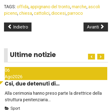
TAGS:
offida
,
appignano del tronto
,
marche
,
ascoli
piceno
,
chiesa
,
cattolici
,
diocesi
,
parroco
Indietro
Avanti
Ultime notizie
06
Ago
2026
Csi, due detenuti di...
Alla cerimonia hanno preso parte la direttrice della
struttura penitenziaria...
Sport