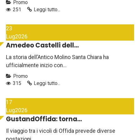
Promo
251
Leggi tutto...
23
Lug
2026
Amedeo Castelli dell...
La storia dell’Antico Molino Santa Chiara ha
ufficialmente inizio con...
Promo
315
Leggi tutto...
17
Lug
2026
GustandOffida: torna...
Il viaggio tra i vicoli di Offida prevede diverse
postazioni...