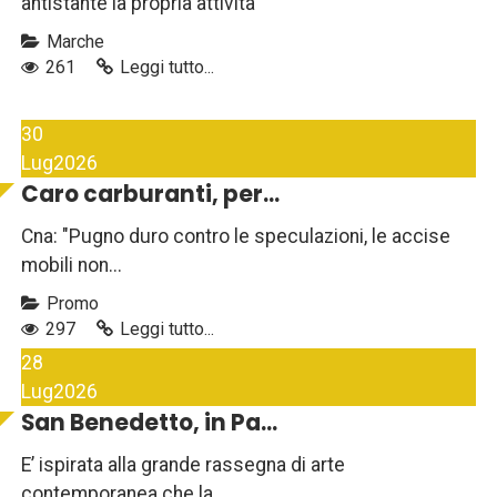
antistante la propria attività
Marche
261
Leggi tutto...
30
Lug
2026
Caro carburanti, per...
Cna: "Pugno duro contro le speculazioni, le accise
mobili non...
Promo
297
Leggi tutto...
28
Lug
2026
San Benedetto, in Pa...
E’ ispirata alla grande rassegna di arte
contemporanea che la...