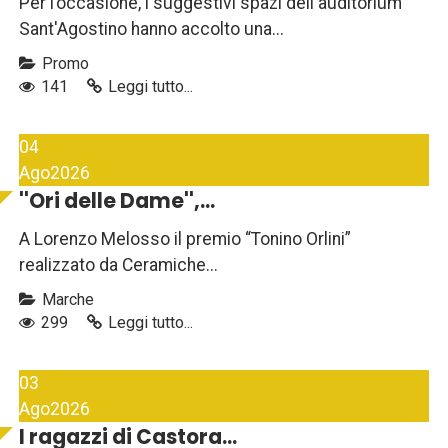
Per l’occasione, i suggestivi spazi dell'auditorium
Sant'Agostino hanno accolto una...
Promo
141
Leggi tutto...
04
Ago
2026
''Ori delle Dame'',...
A Lorenzo Melosso il premio “Tonino Orlini”
realizzato da Ceramiche...
Marche
299
Leggi tutto...
03
Ago
2026
I ragazzi di Castora...