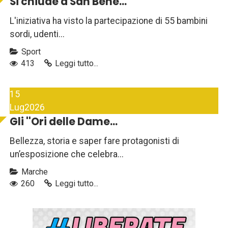
Si chiude a San Bene...
L'iniziativa ha visto la partecipazione di 55 bambini
sordi, udenti...
Sport
413
Leggi tutto...
15
Lug
2026
Gli ''Ori delle Dame...
Bellezza, storia e saper fare protagonisti di
un’esposizione che celebra...
Marche
260
Leggi tutto...