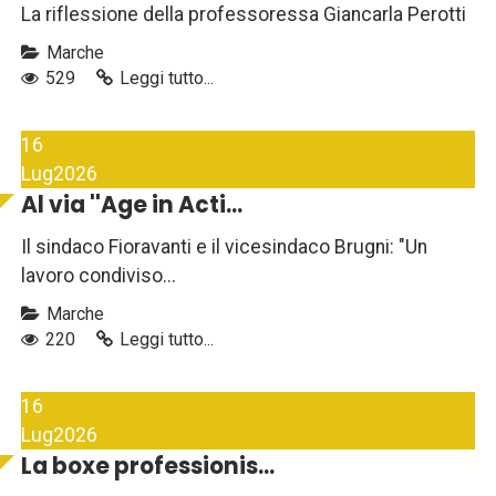
La riflessione della professoressa Giancarla Perotti
Marche
529
Leggi tutto...
16
Lug
2026
Al via ''Age in Acti...
Il sindaco Fioravanti e il vicesindaco Brugni: "Un
lavoro condiviso...
Marche
220
Leggi tutto...
16
Lug
2026
La boxe professionis...