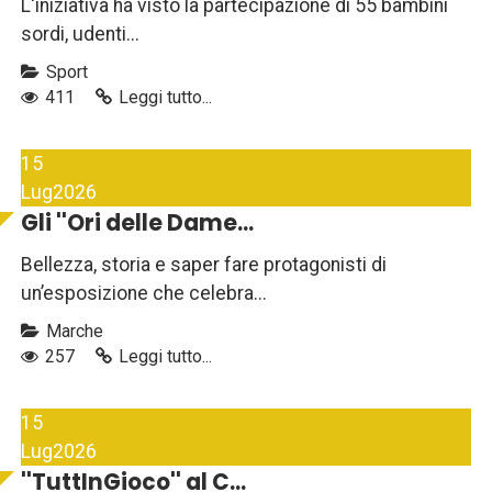
L'iniziativa ha visto la partecipazione di 55 bambini
sordi, udenti...
Sport
411
Leggi tutto...
15
Lug
2026
Gli ''Ori delle Dame...
Bellezza, storia e saper fare protagonisti di
un’esposizione che celebra...
Marche
257
Leggi tutto...
15
Lug
2026
''TuttInGioco'' al C...