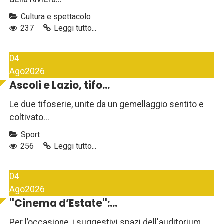
Cultura e spettacolo
237
Leggi tutto...
04
Ago
2026
Ascoli e Lazio, tifo...
Le due tifoserie, unite da un gemellaggio sentito e
coltivato...
Sport
256
Leggi tutto...
04
Ago
2026
''Cinema d’Estate'':...
Per l’occasione, i suggestivi spazi dell'auditorium