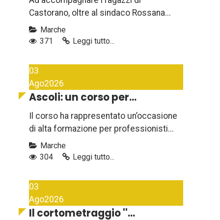
Ad accompagnare i ragazzi di
Castorano, oltre al sindaco Rossana...
Marche
371
Leggi tutto...
03
Ago
2026
Ascoli: un corso per...
Il corso ha rappresentato un’occasione
di alta formazione per professionisti...
Marche
304
Leggi tutto...
03
Ago
2026
Il cortometraggio ''...