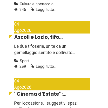
Cultura e spettacolo
346
Leggi tutto...
04
Ago
2026
Ascoli e Lazio, tifo...
Le due tifoserie, unite da un
gemellaggio sentito e coltivato...
Sport
289
Leggi tutto...
04
Ago
2026
''Cinema d’Estate'':...
Per l’occasione, i suggestivi spazi