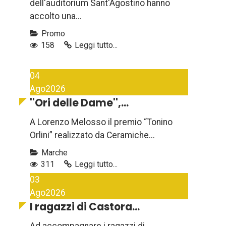
dell'auditorium Sant'Agostino hanno
accolto una...
Promo
158
Leggi tutto...
04
Ago
2026
''Ori delle Dame'',...
A Lorenzo Melosso il premio “Tonino
Orlini” realizzato da Ceramiche...
Marche
311
Leggi tutto...
03
Ago
2026
I ragazzi di Castora...