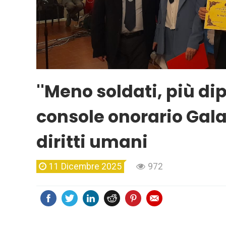
''Meno soldati, più dip
console onorario Gala
diritti umani
11 Dicembre 2025
972