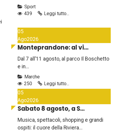
Sport
439
Leggi tutto...
i
05
Ago
2026
Monteprandone: al vi...
Dal 7 all’11 agosto, al parco Il Boschetto
e in...
Marche
250
Leggi tutto...
05
Ago
2026
Sabato 8 agosto, a S...
Musica, spettacoli, shopping e grandi
ospiti: il cuore della Riviera...