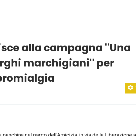
sce alla campagna ''Una
rghi marchigiani'' per
ibromialgia
panchina nel parco dell’Amicizia, in via della Liberazione a