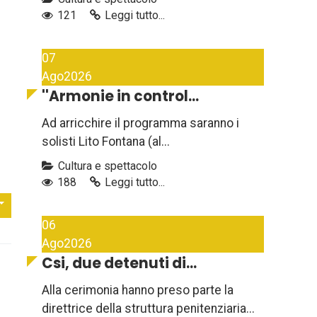
121
Leggi tutto...
07
Ago
2026
''Armonie in control...
Ad arricchire il programma saranno i
solisti Lito Fontana (al...
Cultura e spettacolo
188
Leggi tutto...
06
Ago
2026
Csi, due detenuti di...
Alla cerimonia hanno preso parte la
direttrice della struttura penitenziaria...