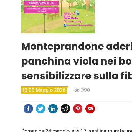
Monteprandone aderi
panchina viola nei bo
sensibilizzare sulla f
20 Maggio 2026
390
Domenica 24 maggio, alle 17, sarà inaugurata una 