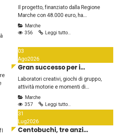
Il progetto, finanziato dalla Regione
Marche con 48.000 euro, ha...
Marche
356
Leggi tutto...
tà
03
Ago
2026
Gran successo per i...
ore
Laboratori creativi, giochi di gruppo,
e
attività motorie e momenti di...
Marche
357
Leggi tutto...
31
Lug
2026
Centobuchi, tre anzi...
fI