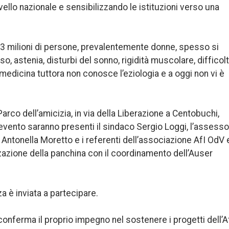
llo nazionale e sensibilizzando le istituzioni verso una
e 3 milioni di persone, prevalentemente donne, spesso si
 astenia, disturbi del sonno, rigidità muscolare, difficol
a medicina tuttora non conosce l’eziologia e a oggi non vi è
co dell’amicizia, in via della Liberazione a Centobuchi,
l’evento saranno presenti il sindaco Sergio Loggi, l’assess
te Antonella Moretto e i referenti dell’associazione AfI OdV 
izzazione della panchina con il coordinamento dell’Auser
za è inviata a partecipare.
nferma il proprio impegno nel sostenere i progetti dell’A