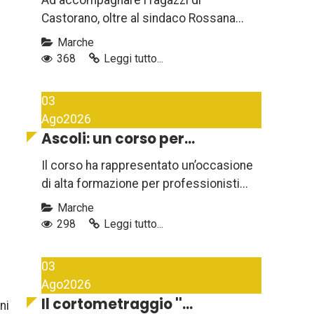
Ad accompagnare i ragazzi di
Castorano, oltre al sindaco Rossana...
Marche
368
Leggi tutto...
03
Ago
2026
Ascoli: un corso per...
Il corso ha rappresentato un’occasione
di alta formazione per professionisti...
Marche
298
Leggi tutto...
03
Ago
2026
Il cortometraggio ''...
ni