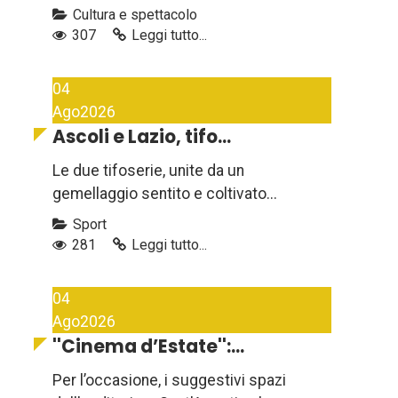
Cultura e spettacolo
307
Leggi tutto...
04
Ago
2026
Ascoli e Lazio, tifo...
Le due tifoserie, unite da un
gemellaggio sentito e coltivato...
Sport
281
Leggi tutto...
04
Ago
2026
''Cinema d’Estate'':...
Per l’occasione, i suggestivi spazi