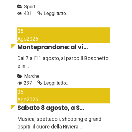
Sport
431
Leggi tutto...
05
Ago
2026
Monteprandone: al vi...
Dal 7 all’11 agosto, al parco Il Boschetto
e in...
Marche
237
Leggi tutto...
05
Ago
2026
Sabato 8 agosto, a S...
Musica, spettacoli, shopping e grandi
ospiti: il cuore della Riviera...