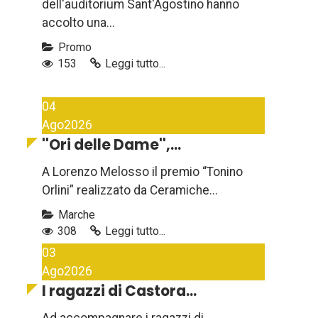
dell'auditorium Sant'Agostino hanno
accolto una...
Promo
153
Leggi tutto...
04
Ago
2026
''Ori delle Dame'',...
A Lorenzo Melosso il premio “Tonino
Orlini” realizzato da Ceramiche...
Marche
308
Leggi tutto...
03
Ago
2026
I ragazzi di Castora...