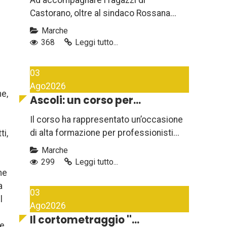
Ad accompagnare i ragazzi di
Castorano, oltre al sindaco Rossana...
Marche
368
Leggi tutto...
03
Ago
2026
ne,
Ascoli: un corso per...
Il corso ha rappresentato un’occasione
di alta formazione per professionisti...
ti,
Marche
299
Leggi tutto...
ne
a
03
l
Ago
2026
Il cortometraggio ''...
re