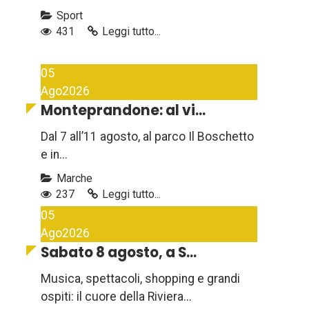
Sport
431
Leggi tutto...
05
Ago
2026
Monteprandone: al vi...
Dal 7 all’11 agosto, al parco Il Boschetto
e in...
Marche
237
Leggi tutto...
05
Ago
2026
Sabato 8 agosto, a S...
Musica, spettacoli, shopping e grandi
ospiti: il cuore della Riviera...