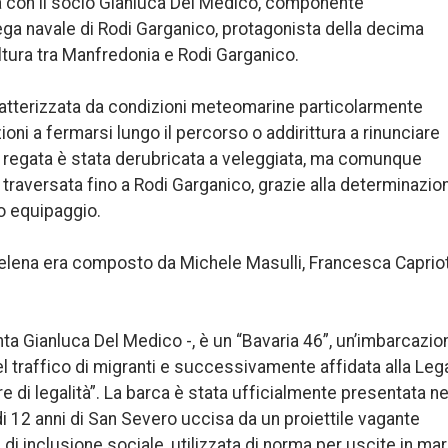
a con il socio Gianluca Del Medico, componente
ega navale di Rodi Garganico, protagonista della decima
altura tra Manfredonia e Rodi Garganico.
ratterizzata da condizioni meteomarine particolarmente
oni a fermarsi lungo il percorso o addirittura a rinunciare
a regata è stata derubricata a veleggiata, ma comunque
 traversata fino a Rodi Garganico, grazie alla determinazio
io equipaggio.
Helena era composto da Michele Masulli, Francesca Capriot
nta Gianluca Del Medico -, è un “Bavaria 46”, un’imbarcazio
el traffico di migranti e successivamente affidata alla Leg
e di legalità”. La barca è stata ufficialmente presentata ne
di 12 anni di San Severo uccisa da un proiettile vagante
di inclusione sociale, utilizzata di norma per uscite in ma