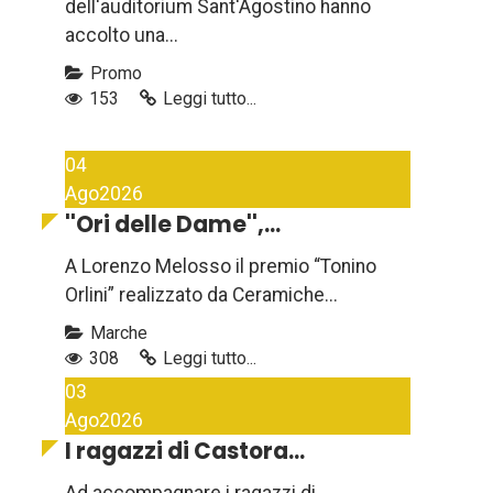
dell'auditorium Sant'Agostino hanno
accolto una...
Promo
153
Leggi tutto...
04
Ago
2026
''Ori delle Dame'',...
A Lorenzo Melosso il premio “Tonino
Orlini” realizzato da Ceramiche...
Marche
308
Leggi tutto...
03
Ago
2026
I ragazzi di Castora...