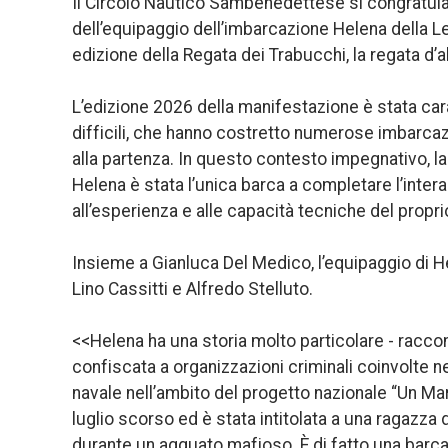
Il Circolo Nautico Sambenedettese si congratul
dell’equipaggio dell’imbarcazione Helena della L
edizione della Regata dei Trabucchi, la regata d’
L’edizione 2026 della manifestazione è stata ca
difficili, che hanno costretto numerose imbarcazi
alla partenza. In questo contesto impegnativo, l
Helena è stata l’unica barca a completare l’intera
all’esperienza e alle capacità tecniche del propr
Insieme a Gianluca Del Medico, l’equipaggio di 
Lino Cassitti e Alfredo Stelluto.
<<Helena ha una storia molto particolare - racco
confiscata a organizzazioni criminali coinvolte n
navale nell’ambito del progetto nazionale “Un Mar
luglio scorso ed è stata intitolata a una ragazza 
durante un agguato mafioso. È di fatto una barca 