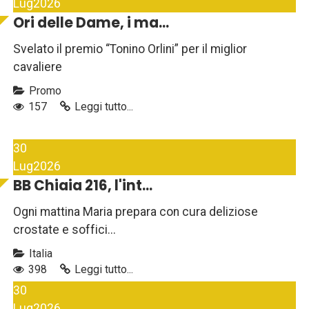
Lug
2026
Ori delle Dame, i ma...
Svelato il premio “Tonino Orlini” per il miglior
cavaliere
Promo
157
Leggi tutto...
30
Lug
2026
BB Chiaia 216, l'int...
Ogni mattina Maria prepara con cura deliziose
crostate e soffici...
Italia
398
Leggi tutto...
30
Lug
2026