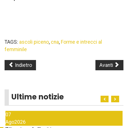
TAGS:
ascoli piceno
,
cna
,
Forme e intrecci al
femminile
Indietro
Avanti
Ultime notizie
07
Ago
2026