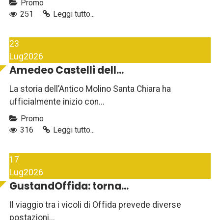
Promo
251
Leggi tutto...
23
Lug
2026
Amedeo Castelli dell...
La storia dell’Antico Molino Santa Chiara ha
ufficialmente inizio con...
Promo
316
Leggi tutto...
17
Lug
2026
GustandOffida: torna...
Il viaggio tra i vicoli di Offida prevede diverse
postazioni...