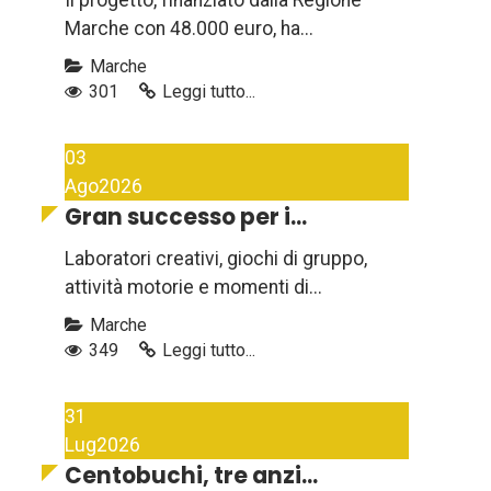
Il progetto, finanziato dalla Regione
Marche con 48.000 euro, ha...
Marche
301
Leggi tutto...
03
Ago
2026
Gran successo per i...
Laboratori creativi, giochi di gruppo,
attività motorie e momenti di...
Marche
349
Leggi tutto...
31
Lug
2026
Centobuchi, tre anzi...