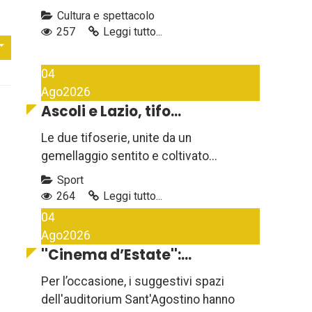
Cultura e spettacolo
257
Leggi tutto...
04
Ago
2026
Ascoli e Lazio, tifo...
Le due tifoserie, unite da un
gemellaggio sentito e coltivato...
Sport
264
Leggi tutto...
04
Ago
2026
''Cinema d’Estate'':...
Per l’occasione, i suggestivi spazi
dell'auditorium Sant'Agostino hanno