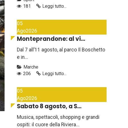
181
Leggi tutto...
05
Ago
2026
Monteprandone: al vi...
Dal 7 all’11 agosto, al parco Il Boschetto
e in...
Marche
206
Leggi tutto...
05
Ago
2026
Sabato 8 agosto, a S...
Musica, spettacoli, shopping e grandi
ospiti: il cuore della Riviera...