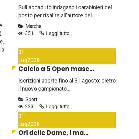
Sull'accaduto indagano i carabinieri del
posto per risalire all'autore del...
e.
Marche
),
351
Leggi tutto...
e,
la
31
Lug
2026
Calcio a 5 Open masc...
Iscrizioni aperte fino al 31 agosto: dietro
il nuovo campionato...
Sport
223
Leggi tutto...
31
Lug
2026
Ori delle Dame, i ma...