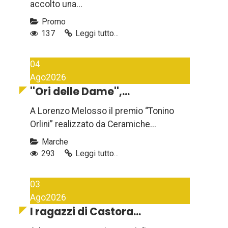
accolto una...
Promo
137
Leggi tutto...
04
Ago
2026
''Ori delle Dame'',...
A Lorenzo Melosso il premio “Tonino
Orlini” realizzato da Ceramiche...
Marche
293
Leggi tutto...
03
Ago
2026
I ragazzi di Castora...