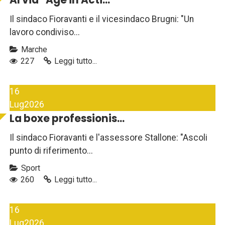
Al via ''Age in Acti...
Il sindaco Fioravanti e il vicesindaco Brugni: "Un
lavoro condiviso...
Marche
227
Leggi tutto...
16
Lug
2026
La boxe professionis...
Il sindaco Fioravanti e l'assessore Stallone: "Ascoli
punto di riferimento...
Sport
260
Leggi tutto...
16
Lug
2026