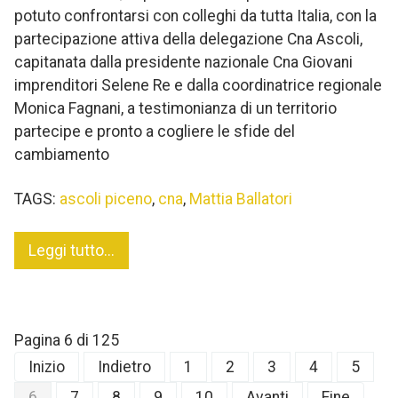
potuto confrontarsi con colleghi da tutta Italia, con la
partecipazione attiva della delegazione Cna Ascoli,
capitanata dalla presidente nazionale Cna Giovani
imprenditori Selene Re e dalla coordinatrice regionale
Monica Fagnani, a testimonianza di un territorio
partecipe e pronto a cogliere le sfide del
cambiamento
TAGS:
ascoli piceno
,
cna
,
Mattia Ballatori
Leggi tutto...
Pagina 6 di 125
Inizio
Indietro
1
2
3
4
5
6
7
8
9
10
Avanti
Fine