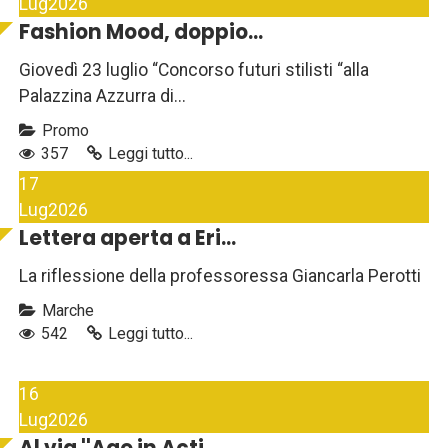
Lug
2026
Fashion Mood, doppio...
Giovedì 23 luglio “Concorso futuri stilisti “alla
Palazzina Azzurra di...
Promo
357
Leggi tutto...
17
Lug
2026
Lettera aperta a Eri...
La riflessione della professoressa Giancarla Perotti
Marche
542
Leggi tutto...
16
Lug
2026