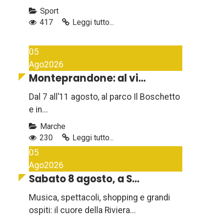
Sport
417
Leggi tutto...
05
Ago
2026
Monteprandone: al vi...
Dal 7 all’11 agosto, al parco Il Boschetto
e in...
Marche
230
Leggi tutto...
05
Ago
2026
Sabato 8 agosto, a S...
Musica, spettacoli, shopping e grandi
ospiti: il cuore della Riviera...