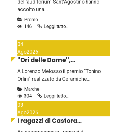
dell'auditorium Sant'Agostino hanno
accolto una...
Promo
146
Leggi tutto...
04
Ago
2026
''Ori delle Dame'',...
A Lorenzo Melosso il premio “Tonino
Orlini” realizzato da Ceramiche...
Marche
304
Leggi tutto...
03
Ago
2026
I ragazzi di Castora...