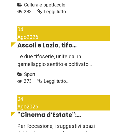
Cultura e spettacolo
283
Leggi tutto...
04
Ago
2026
Ascoli e Lazio, tifo...
Le due tifoserie, unite da un
gemellaggio sentito e coltivato...
Sport
273
Leggi tutto...
04
Ago
2026
''Cinema d’Estate'':...
Per l’occasione, i suggestivi spazi