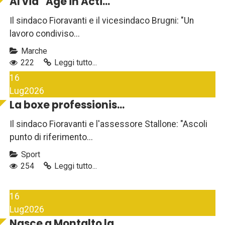
Al via ''Age in Acti...
Il sindaco Fioravanti e il vicesindaco Brugni: "Un
lavoro condiviso...
Marche
222
Leggi tutto...
16
Lug
2026
La boxe professionis...
Il sindaco Fioravanti e l'assessore Stallone: "Ascoli
punto di riferimento...
Sport
254
Leggi tutto...
16
Lug
2026
Nasce a Montalto la...