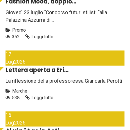
Fashion Mood, doppio...
Giovedì 23 luglio “Concorso futuri stilisti “alla
Palazzina Azzurra di...
Promo
352
Leggi tutto...
17
Lug
2026
Lettera aperta a Eri...
La riflessione della professoressa Giancarla Perotti
Marche
538
Leggi tutto...
16
Lug
2026