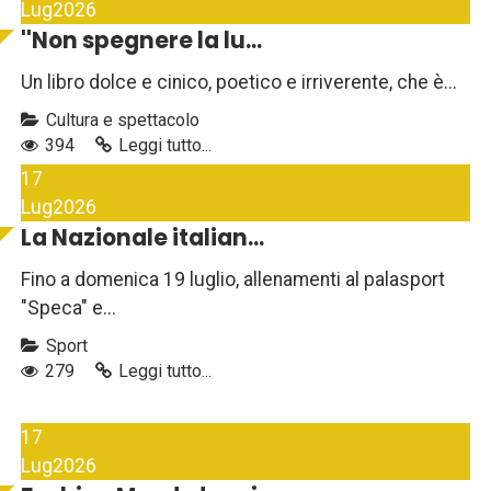
Lug
2026
''Non spegnere la lu...
Un libro dolce e cinico, poetico e irriverente, che è...
Cultura e spettacolo
394
Leggi tutto...
17
Lug
2026
La Nazionale italian...
Fino a domenica 19 luglio, allenamenti al palasport
"Speca" e...
Sport
279
Leggi tutto...
17
Lug
2026