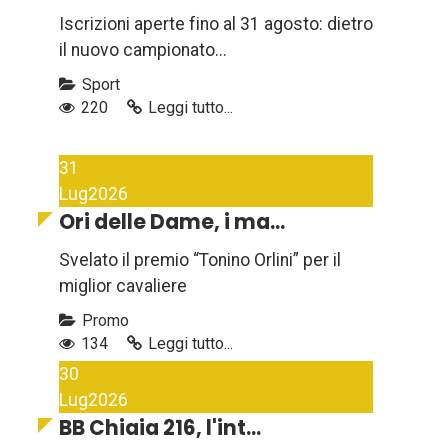
Iscrizioni aperte fino al 31 agosto: dietro
il nuovo campionato...
Sport
220
Leggi tutto...
31
Lug
2026
Ori delle Dame, i ma...
Svelato il premio “Tonino Orlini” per il
miglior cavaliere
Promo
134
Leggi tutto...
30
Lug
2026
BB Chiaia 216, l'int...