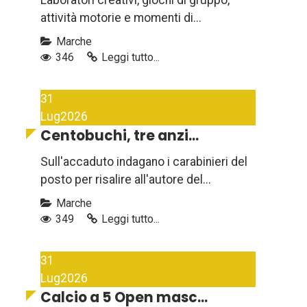
Laboratori creativi, giochi di gruppo,
attività motorie e momenti di...
Marche
346
Leggi tutto...
31
Lug
2026
Centobuchi, tre anzi...
Sull'accaduto indagano i carabinieri del
posto per risalire all'autore del...
Marche
349
Leggi tutto...
31
Lug
2026
Calcio a 5 Open masc...