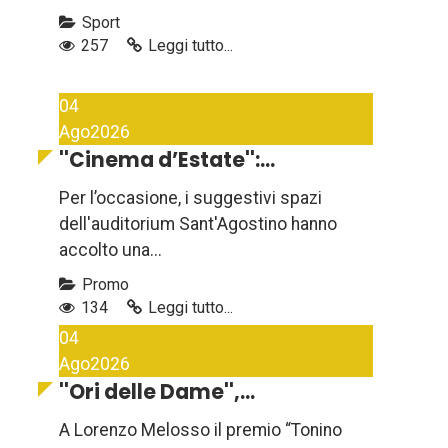
Sport
257
Leggi tutto...
04
Ago
2026
''Cinema d’Estate'':...
Per l’occasione, i suggestivi spazi
dell'auditorium Sant'Agostino hanno
accolto una...
Promo
134
Leggi tutto...
04
Ago
2026
''Ori delle Dame'',...
A Lorenzo Melosso il premio “Tonino