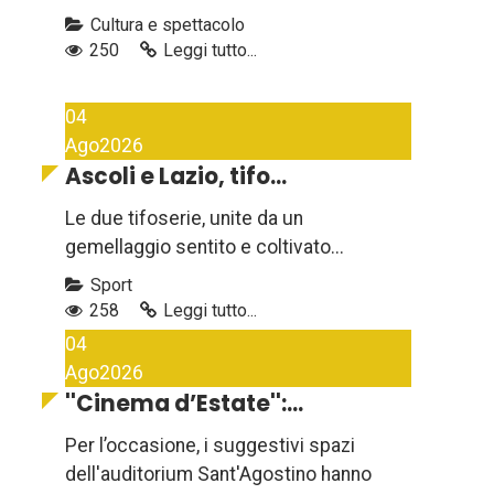
Cultura e spettacolo
250
Leggi tutto...
04
Ago
2026
Ascoli e Lazio, tifo...
Le due tifoserie, unite da un
gemellaggio sentito e coltivato...
Sport
258
Leggi tutto...
04
Ago
2026
''Cinema d’Estate'':...
Per l’occasione, i suggestivi spazi
dell'auditorium Sant'Agostino hanno