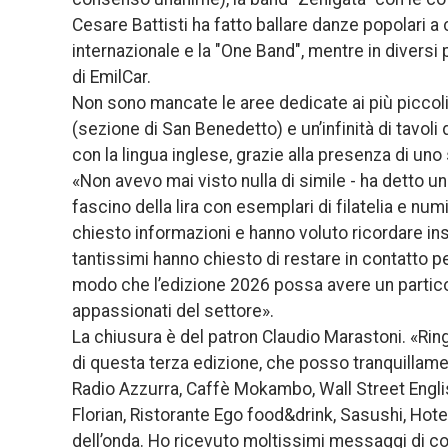
Cesare Battisti ha fatto ballare danze popolari a
internazionale e la "One Band", mentre in diversi p
di EmilCar.
Non sono mancate le aree dedicate ai più piccoli,
(sezione di San Benedetto) e un’infinità di tavoli
con la lingua inglese, grazie alla presenza di uno
«Non avevo mai visto nulla di simile - ha detto un
fascino della lira con esemplari di filatelia e nu
chiesto informazioni e hanno voluto ricordare insi
tantissimi hanno chiesto di restare in contatto p
modo che l’edizione 2026 possa avere un particola
appassionati del settore».
La chiusura è del patron Claudio Marastoni. «Ring
di questa terza edizione, che posso tranquillamen
Radio Azzurra, Caffè Mokambo, Wall Street Englis
Florian, Ristorante Ego food&drink, Sasushi, Hot
dell’onda. Ho ricevuto moltissimi messaggi di con