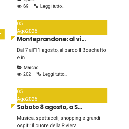
89
Leggi tutto...
05
Ago
2026
Monteprandone: al vi...
Dal 7 all’11 agosto, al parco Il Boschetto
e in...
Marche
202
Leggi tutto...
05
Ago
2026
Sabato 8 agosto, a S...
Musica, spettacoli, shopping e grandi
ospiti: il cuore della Riviera...