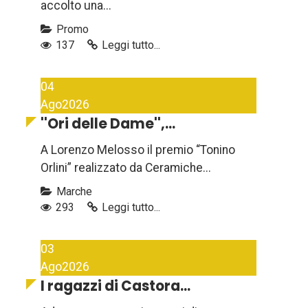
accolto una...
Promo
137
Leggi tutto...
04
Ago
2026
''Ori delle Dame'',...
A Lorenzo Melosso il premio “Tonino
Orlini” realizzato da Ceramiche...
Marche
293
Leggi tutto...
03
Ago
2026
I ragazzi di Castora...