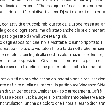
 centinaia di persone, “The Holograms” con la loro musica
unti della città ci si divertiva con Dj set e guest car a cura
 con attività e truccabimbi curate dalla Croce rossa italia
 da gioco di ogni sorta, ma c’è stato anche chi si è cimenta
 spazio gestito da Wall Street English.
o degli espositori che in via Montebello hanno riportato il
mismatica - ho avuto visitatori fino a tarda notte che mi han
eme situazioni legati alla nostra valuta nazionale. Inoltre,
er ulteriori esposizioni. Ci stiamo già muovendo per fare in
re annullo filatelico, che porterebbe in città tantissimi
razio tutti coloro che hanno collaborato per la realizzazio
te definire quella dei record. In particolare Vincenzo Sider
h di San Benedetto, Emilcar, Di Paolo arredamenti, Caffè
el Casa Rossa, Jack Burger e lo stabilimento balneare Baci
gratulazioni, anche da coloro che finora si erano dichiarat