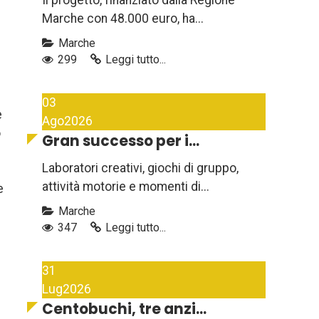
Il progetto, finanziato dalla Regione
Marche con 48.000 euro, ha...
Marche
299
Leggi tutto...
03
e
Ago
2026
o
Gran successo per i...
Laboratori creativi, giochi di gruppo,
attività motorie e momenti di...
e
Marche
347
Leggi tutto...
31
Lug
2026
Centobuchi, tre anzi...