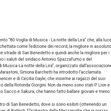
nto “80 Voglia di Musica - La notte della Lira” che, alla luc
hettata come l’edizione dei record, la migliore in assolut
le strade di San Benedetto e quindi anche la migliore per i
po i saluti del sindaco Antonio Spazzafumo e del
i Musica-La notte della Lira”, organizzato dall’associazion
 Marastoni, Simona Barchetti ha introdotto l’acclamata
encer e di Cecilia Gayle, che insieme ai ragazzi del suo
ico della Rotonda Giorgini. Non da meno sono stati P. Lion e
io Sacco e Sakura, che hanno fatto ballare giovani e meno
ntro di San Benedetto, dove si sono esibiti (ottenendo un
r di Battisti, l’Orchestra della Mezzanotte che in piazza