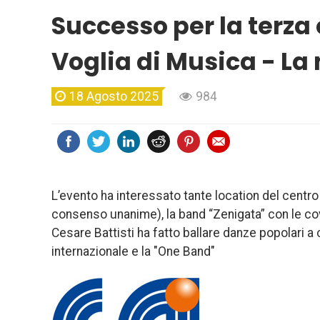
Successo per la terza 
Voglia di Musica - La n
18 Agosto 2025
984
L’evento ha interessato tante location del centr
consenso unanime), la band “Zenigata” con le cove
Cesare Battisti ha fatto ballare danze popolari a
internazionale e la "One Band"