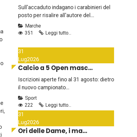
Sull'accaduto indagano i carabinieri del
posto per risalire all'autore del...
Marche
na
351
Leggi tutto...
to
31
Lug
2026
no
Calcio a 5 Open masc...
Iscrizioni aperte fino al 31 agosto: dietro
il nuovo campionato...
Sport
ne
222
Leggi tutto...
i,
31
Lug
2026
o
Ori delle Dame, i ma...
i