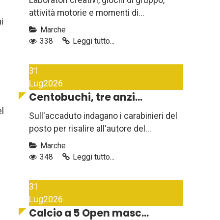
Laboratori creativi, giochi di gruppo,
attività motorie e momenti di...
i
Marche
338
Leggi tutto...
31
Lug
2026
Centobuchi, tre anzi...
el
Sull'accaduto indagano i carabinieri del
posto per risalire all'autore del...
Marche
348
Leggi tutto...
31
Lug
2026
Calcio a 5 Open masc...