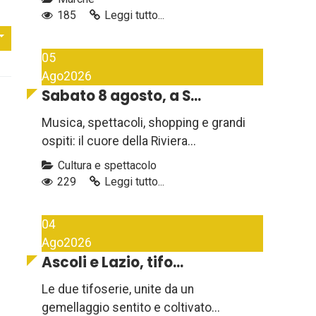
185
Leggi tutto...
05
Ago
2026
Sabato 8 agosto, a S...
Musica, spettacoli, shopping e grandi
ospiti: il cuore della Riviera...
Cultura e spettacolo
229
Leggi tutto...
04
Ago
2026
Ascoli e Lazio, tifo...
Le due tifoserie, unite da un
gemellaggio sentito e coltivato...