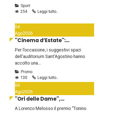
Sport
254
Leggi tutto...
04
Ago
2026
''Cinema d’Estate'':...
Per l’occasione, i suggestivi spazi
dell'auditorium Sant'Agostino hanno
accolto una...
Promo
130
Leggi tutto...
04
Ago
2026
''Ori delle Dame'',...
A Lorenzo Melosso il premio “Tonino