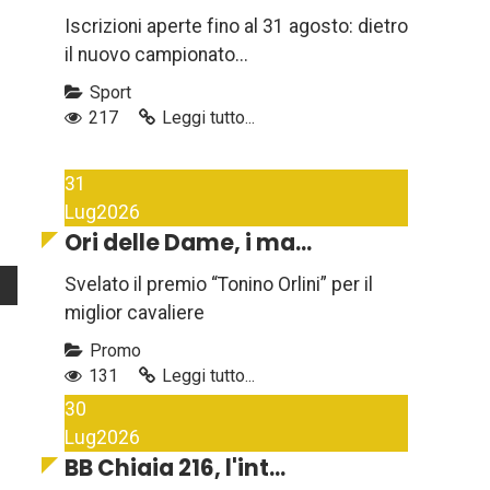
Iscrizioni aperte fino al 31 agosto: dietro
il nuovo campionato...
Sport
217
Leggi tutto...
31
Lug
2026
Ori delle Dame, i ma...
Svelato il premio “Tonino Orlini” per il
miglior cavaliere
Promo
131
Leggi tutto...
30
Lug
2026
BB Chiaia 216, l'int...