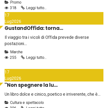
Promo
318
Leggi tutto...
17
Lug
2026
GustandOffida: torna...
Il viaggio tra i vicoli di Offida prevede diverse
postazioni...
Marche
255
Leggi tutto...
17
Lug
2026
''Non spegnere la lu...
Un libro dolce e cinico, poetico e irriverente, che è...
Cultura e spettacolo