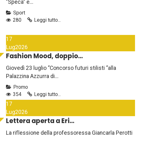
"Speca" e...
Sport
280
Leggi tutto...
17
Lug
2026
Fashion Mood, doppio...
Giovedì 23 luglio “Concorso futuri stilisti “alla
Palazzina Azzurra di...
Promo
354
Leggi tutto...
17
Lug
2026
Lettera aperta a Eri...
La riflessione della professoressa Giancarla Perotti