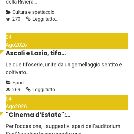
della Riviera...
Cultura e spettacolo
270
Leggi tutto...
04
Ago
2026
Ascoli e Lazio, tifo...
Le due tifoserie, unite da un gemellaggio sentito e
coltivato...
Sport
269
Leggi tutto...
04
Ago
2026
''Cinema d’Estate'':...
Per l’occasione, i suggestivi spazi dell'auditorium
Sant'Agostino hanno accolto una...