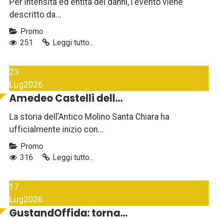
Per intensità ed entità dei danni, l'evento viene
descritto da...
Promo
251
Leggi tutto...
23
Lug
2026
Amedeo Castelli dell...
La storia dell’Antico Molino Santa Chiara ha
ufficialmente inizio con...
Promo
316
Leggi tutto...
17
Lug
2026
GustandOffida: torna...