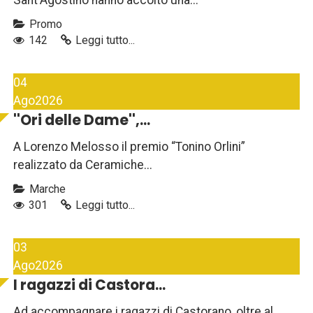
Promo
142
Leggi tutto...
04
Ago
2026
''Ori delle Dame'',...
A Lorenzo Melosso il premio “Tonino Orlini”
realizzato da Ceramiche...
Marche
301
Leggi tutto...
03
Ago
2026
I ragazzi di Castora...
Ad accompagnare i ragazzi di Castorano, oltre al