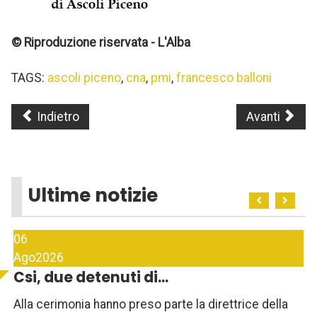
© Riproduzione riservata - L'Alba
TAGS:
ascoli piceno
,
cna
,
pmi
,
francesco balloni
Indietro
Avanti
Ultime notizie
06
Ago
2026
Csi, due detenuti di...
Alla cerimonia hanno preso parte la direttrice della