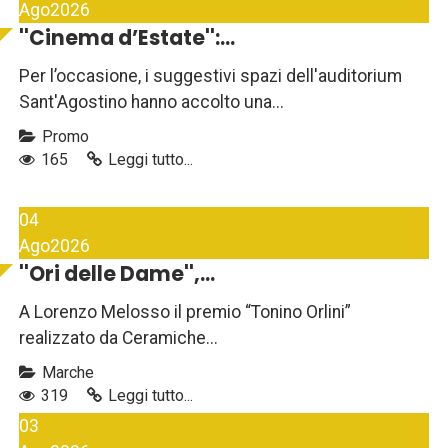
Ago
2026
''Cinema d’Estate'':...
Per l’occasione, i suggestivi spazi dell'auditorium
Sant'Agostino hanno accolto una...
Promo
165
Leggi tutto...
04
Ago
2026
''Ori delle Dame'',...
A Lorenzo Melosso il premio “Tonino Orlini”
realizzato da Ceramiche...
Marche
319
Leggi tutto...
03