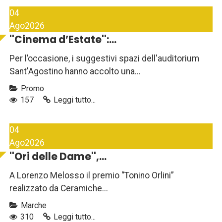
04
Ago
2026
''Cinema d’Estate'':...
Per l’occasione, i suggestivi spazi dell'auditorium
Sant'Agostino hanno accolto una...
Promo
157
Leggi tutto...
04
Ago
2026
''Ori delle Dame'',...
A Lorenzo Melosso il premio “Tonino Orlini”
realizzato da Ceramiche...
Marche
310
Leggi tutto...