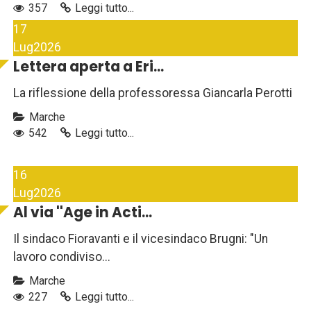
357
Leggi tutto...
17
Lug
2026
Lettera aperta a Eri...
La riflessione della professoressa Giancarla Perotti
Marche
542
Leggi tutto...
16
Lug
2026
Al via ''Age in Acti...
Il sindaco Fioravanti e il vicesindaco Brugni: "Un
lavoro condiviso...
Marche
227
Leggi tutto...