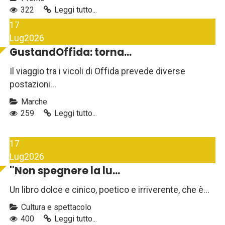
322
Leggi tutto...
17
Lug
2026
GustandOffida: torna...
Il viaggio tra i vicoli di Offida prevede diverse
postazioni...
Marche
259
Leggi tutto...
17
Lug
2026
''Non spegnere la lu...
Un libro dolce e cinico, poetico e irriverente, che è...
Cultura e spettacolo
400
Leggi tutto...