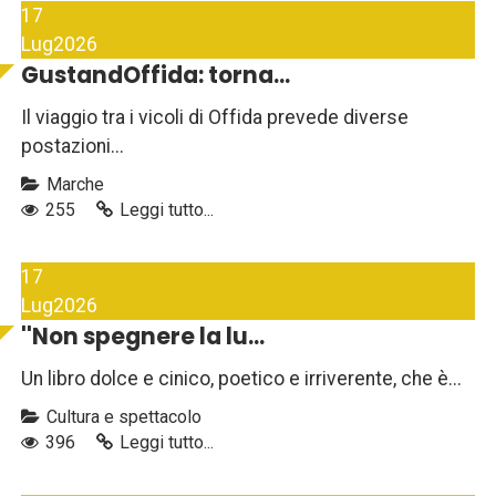
17
Lug
2026
GustandOffida: torna...
Il viaggio tra i vicoli di Offida prevede diverse
postazioni...
Marche
255
Leggi tutto...
17
Lug
2026
''Non spegnere la lu...
Un libro dolce e cinico, poetico e irriverente, che è...
Cultura e spettacolo
396
Leggi tutto...