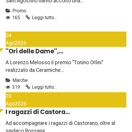
Sant'Agostino hanno accolto una...
Promo
165
Leggi tutto...
04
Ago
2026
''Ori delle Dame'',...
A Lorenzo Melosso il premio “Tonino Orlini”
realizzato da Ceramiche...
Marche
319
Leggi tutto...
03
Ago
2026
I ragazzi di Castora...
Ad accompagnare i ragazzi di Castorano, oltre al
sindaco Rossana...