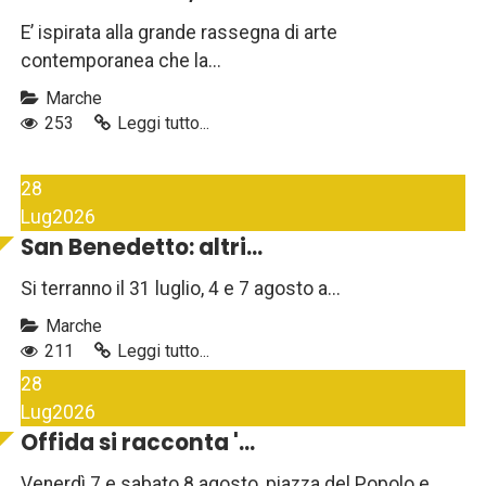
E’ ispirata alla grande rassegna di arte
contemporanea che la...
Marche
253
Leggi tutto...
28
Lug
2026
San Benedetto: altri...
Si terranno il 31 luglio, 4 e 7 agosto a...
Marche
211
Leggi tutto...
28
Lug
2026
Offida si racconta '...
Venerdì 7 e sabato 8 agosto, piazza del Popolo e...