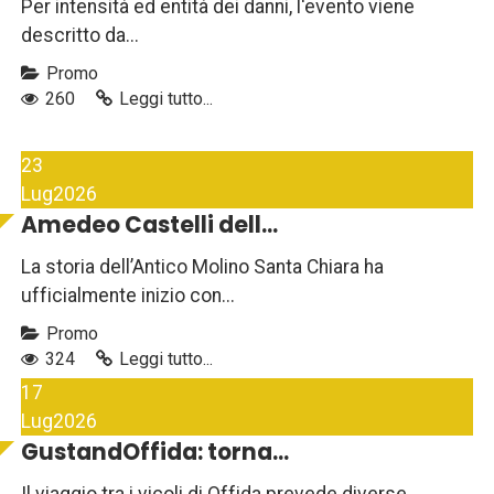
Per intensità ed entità dei danni, l'evento viene
descritto da...
Promo
260
Leggi tutto...
23
Lug
2026
Amedeo Castelli dell...
La storia dell’Antico Molino Santa Chiara ha
ufficialmente inizio con...
Promo
324
Leggi tutto...
17
Lug
2026
GustandOffida: torna...