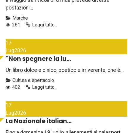
Il viaggio tra i vicoli di Offida prevede diverse
postazioni...
Marche
261
Leggi tutto...
17
Lug
2026
''Non spegnere la lu...
Un libro dolce e cinico, poetico e irriverente, che è...
Cultura e spettacolo
402
Leggi tutto...
17
Lug
2026
La Nazionale italian...
Fino a domenica 19 luglio, allenamenti al palasport