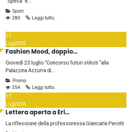
"Speca" e...
Sport
280
Leggi tutto...
17
Lug
2026
Fashion Mood, doppio...
Giovedì 23 luglio “Concorso futuri stilisti “alla
Palazzina Azzurra di...
Promo
354
Leggi tutto...
17
Lug
2026
Lettera aperta a Eri...
La riflessione della professoressa Giancarla Perotti