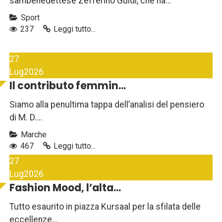
sambenedettese Zefferino Guidi, che ha...
Sport
237
Leggi tutto...
27
Lug
2026
Il contributo femmin...
Siamo alla penultima tappa dell’analisi del pensiero
di M. D....
Marche
467
Leggi tutto...
27
Lug
2026
Fashion Mood, l’alta...
Tutto esaurito in piazza Kursaal per la sfilata delle
eccellenze...