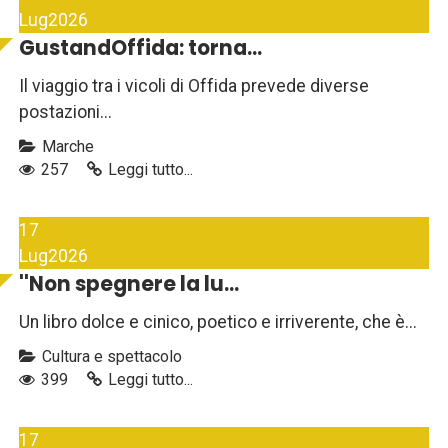
Lug
2026
GustandOffida: torna...
Il viaggio tra i vicoli di Offida prevede diverse
postazioni...
Marche
257
Leggi tutto...
17
Lug
2026
''Non spegnere la lu...
Un libro dolce e cinico, poetico e irriverente, che è...
Cultura e spettacolo
399
Leggi tutto...
17