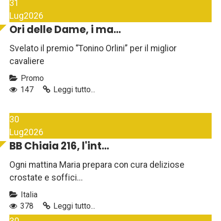
31
Lug
2026
Ori delle Dame, i ma...
Svelato il premio “Tonino Orlini” per il miglior
cavaliere
Promo
147
Leggi tutto...
30
Lug
2026
BB Chiaia 216, l'int...
Ogni mattina Maria prepara con cura deliziose
crostate e soffici...
Italia
378
Leggi tutto...
30