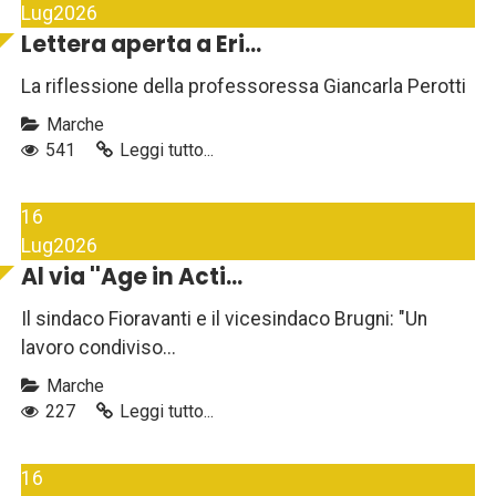
Lug
2026
Lettera aperta a Eri...
La riflessione della professoressa Giancarla Perotti
Marche
541
Leggi tutto...
16
Lug
2026
Al via ''Age in Acti...
Il sindaco Fioravanti e il vicesindaco Brugni: "Un
lavoro condiviso...
Marche
227
Leggi tutto...
16