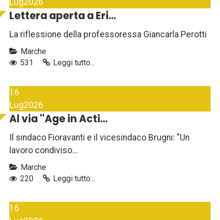
Lug
2026
Lettera aperta a Eri...
La riflessione della professoressa Giancarla Perotti
Marche
531
Leggi tutto...
16
Lug
2026
Al via ''Age in Acti...
Il sindaco Fioravanti e il vicesindaco Brugni: "Un
lavoro condiviso...
Marche
220
Leggi tutto...
16