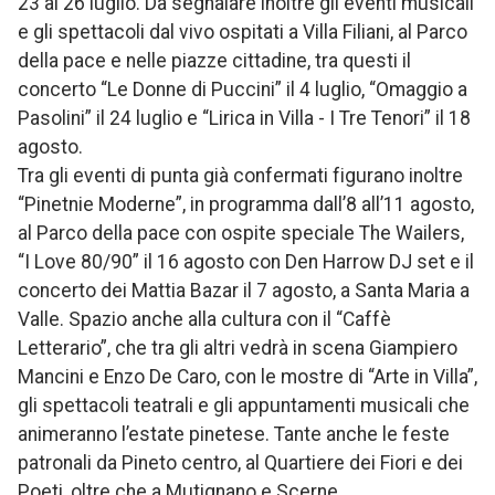
23 al 26 luglio. Da segnalare inoltre gli eventi musicali
e gli spettacoli dal vivo ospitati a Villa Filiani, al Parco
della pace e nelle piazze cittadine, tra questi il
concerto “Le Donne di Puccini” il 4 luglio, “Omaggio a
Pasolini” il 24 luglio e “Lirica in Villa - I Tre Tenori” il 18
agosto.
Tra gli eventi di punta già confermati figurano inoltre
“Pinetnie Moderne”, in programma dall’8 all’11 agosto,
al Parco della pace con ospite speciale The Wailers,
“I Love 80/90” il 16 agosto con Den Harrow DJ set e il
concerto dei Mattia Bazar il 7 agosto, a Santa Maria a
Valle. Spazio anche alla cultura con il “Caffè
Letterario”, che tra gli altri vedrà in scena Giampiero
Mancini e Enzo De Caro, con le mostre di “Arte in Villa”,
gli spettacoli teatrali e gli appuntamenti musicali che
animeranno l’estate pinetese. Tante anche le feste
patronali da Pineto centro, al Quartiere dei Fiori e dei
Poeti, oltre che a Mutignano e Scerne.