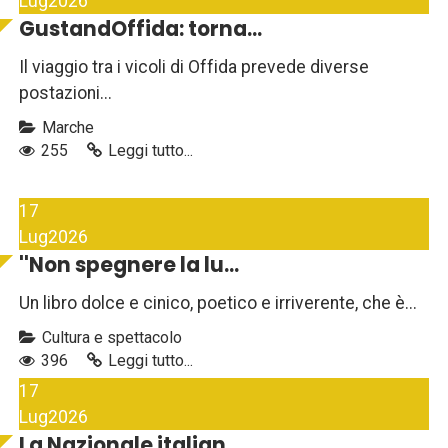
Lug
2026
GustandOffida: torna...
Il viaggio tra i vicoli di Offida prevede diverse
postazioni...
Marche
255
Leggi tutto...
17
Lug
2026
''Non spegnere la lu...
Un libro dolce e cinico, poetico e irriverente, che è...
Cultura e spettacolo
396
Leggi tutto...
17
Lug
2026
La Nazionale italian...