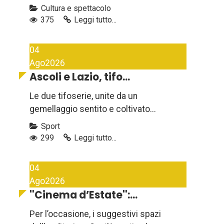
Cultura e spettacolo
375
Leggi tutto...
04
Ago
2026
Ascoli e Lazio, tifo...
Le due tifoserie, unite da un
gemellaggio sentito e coltivato...
Sport
299
Leggi tutto...
04
Ago
2026
''Cinema d’Estate'':...
Per l’occasione, i suggestivi spazi