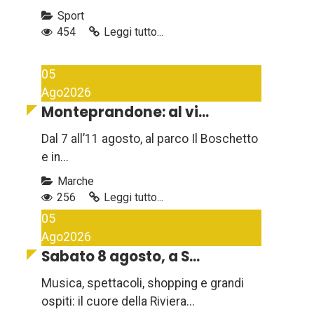
Sport
454
Leggi tutto...
05
Ago
2026
Monteprandone: al vi...
Dal 7 all’11 agosto, al parco Il Boschetto
e in...
Marche
256
Leggi tutto...
05
Ago
2026
Sabato 8 agosto, a S...
Musica, spettacoli, shopping e grandi
ospiti: il cuore della Riviera...