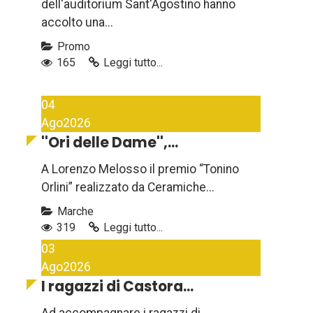
dell'auditorium Sant'Agostino hanno
accolto una...
Promo
165
Leggi tutto...
04
Ago
2026
''Ori delle Dame'',...
A Lorenzo Melosso il premio “Tonino
Orlini” realizzato da Ceramiche...
Marche
319
Leggi tutto...
03
Ago
2026
I ragazzi di Castora...