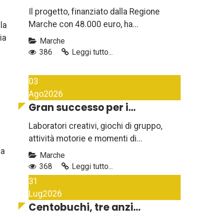
Il progetto, finanziato dalla Regione
Marche con 48.000 euro, ha...
la
ia
Marche
386
Leggi tutto...
03
Ago
2026
Gran successo per i...
Laboratori creativi, giochi di gruppo,
attività motorie e momenti di...
va
Marche
368
Leggi tutto...
31
Lug
2026
Centobuchi, tre anzi...