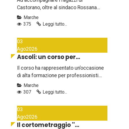
Ad accompagnare i ragazzi di
Castorano, oltre al sindaco Rossana...
Marche
375
Leggi tutto...
03
Ago
2026
Ascoli: un corso per...
Il corso ha rappresentato un’occasione
di alta formazione per professionisti...
Marche
307
Leggi tutto...
03
Ago
2026
Il cortometraggio ''...